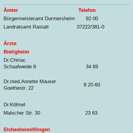
Ämter
Telefon
Bürgermeisteramt Durmersheim
92 00
Landratsamt Rastatt
07222/381-0
Ärzte
Bietigheim
Dr.Chiriac
Schaafweide 8
34 69
Dr.med.Annette Mauser
8 20 60
Goethestr. 22
Dr.Kölmel
Malscher Str. 30
23 63
Elchesheim/Illingen